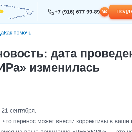
+7 (916) 677 99-89
ПОДД
да
Как помочь
новость: дата проведе
Ра» изменилась
 21 сентября.
 что перенос может внести коррективы в ваши 
еемся на ваше понимание.«ЧЕБУМИР» — это не