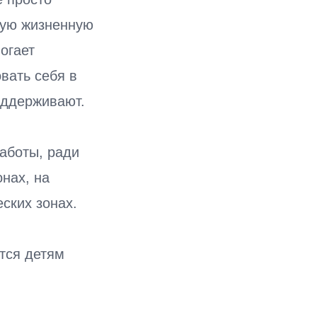
ную жизненную
огает
вать себя в
поддерживают.
заботы, ради
нах, на
еских зонах.
тся детям