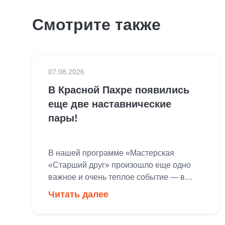
Смотрите также
07.08.2026
В Красной Пахре появились
еще две наставнические
пары!
В нашей программе «Мастерская
«Старший друг» произошло еще одно
важное и очень теплое событие — в
Красной Пахре состоялось знакомство и
Читать далее
старт работы сразу двух новых
наставнических пар.Эта встреча стала