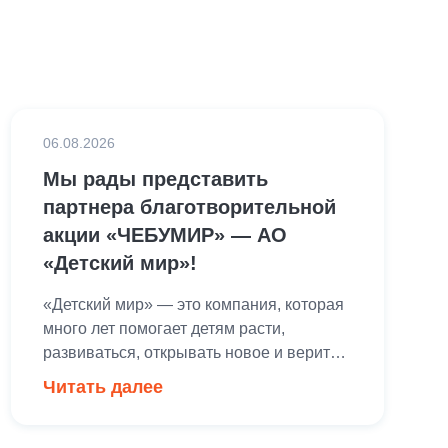
06.08.2026
Мы рады представить
партнера благотворительной
акции «ЧЕБУМИР» — АО
«Детский мир»!
«Детский мир» — это компания, которая
много лет помогает детям расти,
развиваться, открывать новое и верить в
свои возможности. Поддержка детских
Читать далее
инициатив и создание радостных
моментов для ребят — важная часть