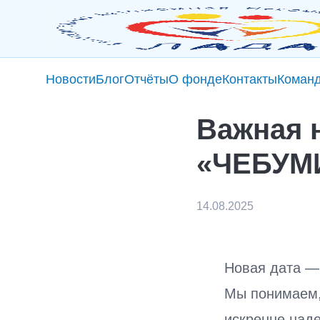
Новости
Блог
Отчёты
О фонде
Контакты
Коман
Важная 
«ЧЕБУМИ
14.08.2025
Новая дата —
Мы понимаем,
искренне над