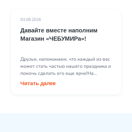
03.08.2026
Давайте вместе наполним
Магазин «ЧЕБУМИРа»!
Друзья, напоминаем, что каждый из вас
может стать частью нашего праздника и
помочь сделать его еще ярче!На
«ЧЕБУМИРЕ» ребята зарабатывают
Читать далее
собственную внутреннюю валюту —
ЧебуДеньги, выполняя задания,
осваивая профессии и участвуя в
мастер-классах. А затем обменивают их
в нашем Магазине подарков на
сувениры и приятные мелочи.Именно
поэтому мы собираем классные