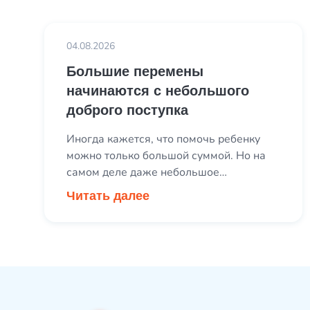
04.08.2026
Большие перемены
начинаются с небольшого
доброго поступка
Иногда кажется, что помочь ребенку
можно только большой суммой. Но на
самом деле даже небольшое
пожертвование становится частью
Читать далее
большого доброго дела. 187 рублей —
это занятие по баскетболу для одного
воспитанника детского социального
учреждения. 1 500 рублей —
тренировка сразу для двух команд, где
ребята учатся поддерживать друг друга,
работать в команде и верить в […]