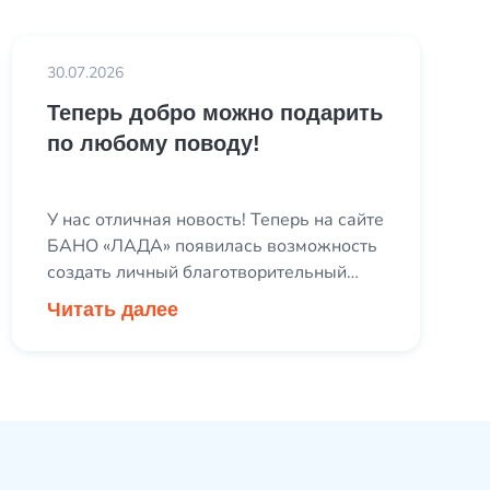
30.07.2026
Теперь добро можно подарить
по любому поводу!
У нас отличная новость! Теперь на сайте
БАНО «ЛАДА» появилась возможность
создать личный благотворительный
сбор в поддержку наших подопечных
Читать далее
через платформу «Сделай!». День
рождения, спортивный забег,
корпоративное событие или любой
другой важный день — теперь вы
можете превратить его в повод для
добрых дел. Вместо привычных
подарков предложите друзьям и