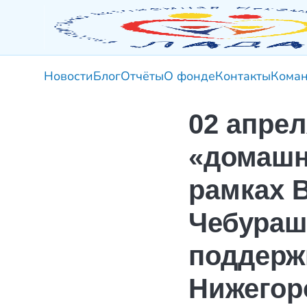
Новости
Блог
Отчёты
О фонде
Контакты
Кома
02 апрел
«домашн
рамках 
Чебураш
поддерж
Нижегор