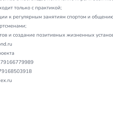
ходит только с практикой;
ции к регулярным занятиям спортом и общени
ртсменами;
тов и создание позитивных жизненных устано
nd.ru
роекта
+79166779989
79168503918
ex.ru