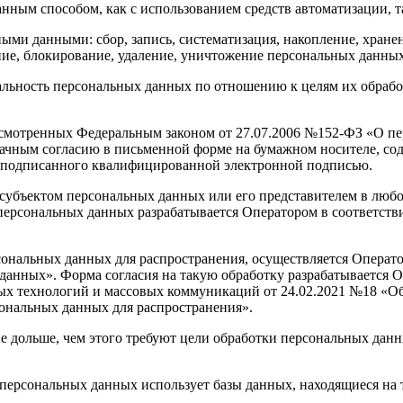
ным способом, как с использованием средств автоматизации, та
ми данными: сбор, запись, систематизация, накопление, хранени
ание, блокирование, удаление, уничтожение персональных данных
туальность персональных данных по отношению к целям их обра
усмотренных Федеральным законом от 27.07.2006 №152-ФЗ «О пе
начным согласию в письменной форме на бумажном носителе, с
а, подписанного квалифицированной электронной подписью.
субъектом персональных данных или его представителем в любо
персональных данных разрабатывается Оператором в соответствии
нальных данных для распространения, осуществляется Операторо
данных». Форма согласия на такую обработку разрабатывается О
ых технологий и массовых коммуникаций от 24.02.2021 №18 «Об
ональных данных для распространения».
 дольше, чем этого требуют цели обработки персональных данн
ерсональных данных использует базы данных, находящиеся на 