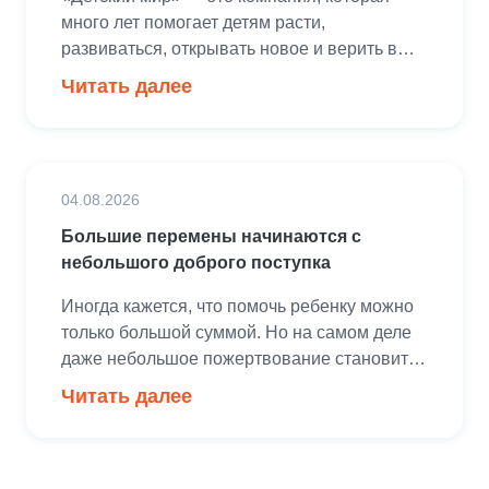
много лет помогает детям расти,
развиваться, открывать новое и верить в
свои возможности. Поддержка детских
Читать далее
инициатив и создание радостных моментов
для ребят — важная часть философии
компании.Благодаря участию партнеров
фестиваль «ЧЕБУМИР» становится
04.08.2026
настоящим пространством возможностей,
где дети из разных регионов России могут
Большие перемены начинаются с
встретиться, попробовать себя в новых
небольшого доброго поступка
профессиях, раскрыть […]
Иногда кажется, что помочь ребенку можно
только большой суммой. Но на самом деле
даже небольшое пожертвование становится
частью большого доброго дела. 187 рублей
Читать далее
— это занятие по баскетболу для одного
воспитанника детского социального
учреждения. 1 500 рублей — тренировка