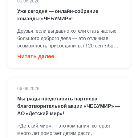
06.08.2026
поверить в себя, найти поддержку и сделать
шаг навстречу своему будущему.Особую
Уже сегодня — онлайн-собрание
атмосферу мероприятию придали дедушки
команды «ЧЕБУМИР»!
[…]
Друзья, если вы давно хотели стать частью
большого доброго дела — это отличная
возможность присоединиться! 20 сентября
мы проведем благотворительную
Читать далее
профориентационную акцию «ЧЕБУМИР»
для 700 воспитанников детских домов из
Рязанской, Владимирской и Московской
областей. Мы приглашаем вас стать
06.08.2026
волонтерами проекта! Вместе мы поможем
ребятам познакомиться с разными
Мы рады представить партнера
профессиями, приобрести новые навыки,
благотворительной акции «ЧЕБУМИР» —
принять участие в концерте, […]
АО «Детский мир»!
«Детский мир» — это компания, которая
много лет помогает детям расти,