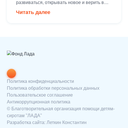
развиваться, открывать новое и верить в
свои возможности. Поддержка детских
Читать далее
инициатив и создание радостных моментов
для ребят — важная часть философии
компании.Благодаря участию партнеров
фестиваль «ЧЕБУМИР» становится
настоящим пространством возможностей,
где дети из разных регионов России могут
встретиться, попробовать себя в новых
профессиях, раскрыть […]
Политика конфиденциальности
Политика обработки персональных данных
Пользовательское соглашение
Антикоррупционная политика
© Благотворительная организация помощи детям-
сиротам "ЛАДА"
Разработка сайта:
Леткин Константин