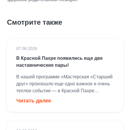
Смотрите также
07.08.2026
В Красной Пахре появились еще две
наставнические пары!
В нашей программе «Мастерская «Старший
друг» произошло еще одно важное и очень
теплое событие — в Красной Пахре
состоялось знакомство и старт работы сразу
Читать далее
двух новых наставнических пар.Эта встреча
стала настоящим символом
преемственности поколений, где жизненный
опыт взрослых помогает подросткам