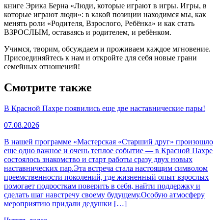
книге Эрика Берна «Люди, которые играют в игры. Игры, в
которые играют люди»: в какой позиции находимся мы, как
менять роли «Родителя, Взрослого, Ребёнка» и как стать
ВЗРОСЛЫМ, оставаясь и родителем, и ребёнком.
Учимся, творим, обсуждаем и проживаем каждое мгновение.
Присоединяйтесь к нам и откройте для себя новые грани
семейных отношений!
Смотрите также
В Красной Пахре появились еще две наставнические пары!
07.08.2026
В нашей программе «Мастерская «Старший друг» произошло
еще одно важное и очень теплое событие — в Красной Пахре
состоялось знакомство и старт работы сразу двух новых
наставнических пар.Эта встреча стала настоящим символом
преемственности поколений, где жизненный опыт взрослых
помогает подросткам поверить в себя, найти поддержку и
сделать шаг навстречу своему будущему.Особую атмосферу
мероприятию придали дедушки […]