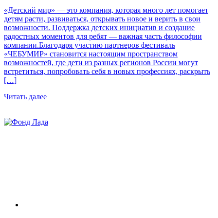
«Детский мир» — это компания, которая много лет помогает
детям расти, развиваться, открывать новое и верить в свои
возможности. Поддержка детских инициатив и создание
радостных моментов для ребят — важная часть философии
компании.Благодаря участию партнеров фестиваль
«ЧЕБУМИР» становится настоящим пространством
возможностей, где дети из разных регионов России могут
встретиться, попробовать себя в новых профессиях, раскрыть
[…]
Читать далее