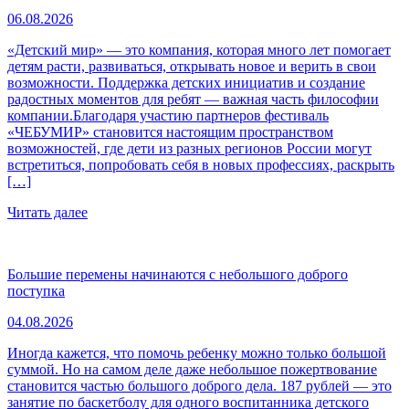
06.08.2026
«Детский мир» — это компания, которая много лет помогает
детям расти, развиваться, открывать новое и верить в свои
возможности. Поддержка детских инициатив и создание
радостных моментов для ребят — важная часть философии
компании.Благодаря участию партнеров фестиваль
«ЧЕБУМИР» становится настоящим пространством
возможностей, где дети из разных регионов России могут
встретиться, попробовать себя в новых профессиях, раскрыть
[…]
Читать далее
Большие перемены начинаются с небольшого доброго
поступка
04.08.2026
Иногда кажется, что помочь ребенку можно только большой
суммой. Но на самом деле даже небольшое пожертвование
становится частью большого доброго дела. 187 рублей — это
занятие по баскетболу для одного воспитанника детского