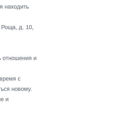
ся находить
 Роща, д. 10,
ь отношения и
время с
ться новому.
е и