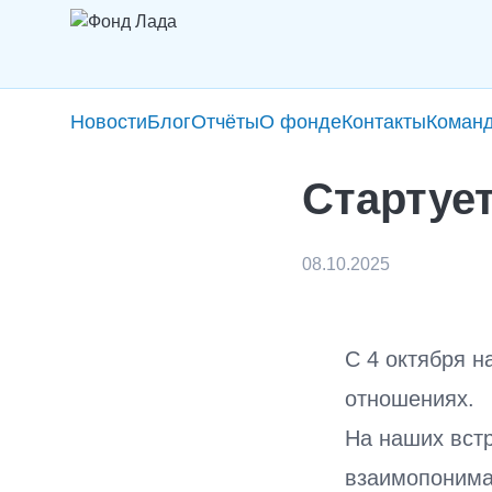
Новости
Блог
Отчёты
О фонде
Контакты
Коман
Стартуе
08.10.2025
С 4 октября н
отношениях.
На наших вст
взаимопониман