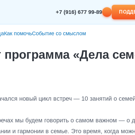
+7 (916) 677 99-89
ПОДД
да
Как помочь
Событие со смыслом
т программа «Дела се
ачался новый цикл встреч — 10 занятий о семе
речах мы будем говорить о самом важном — о 
ии и гармонии в семье. Это время, когда мож